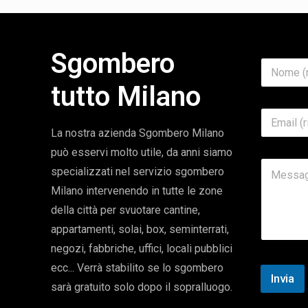
Sgombero
N
o
tutto Milano
m
e
E
*
m
La nostra azienda Sgombero Milano
a
può esservi molto utile, da anni siamo
i
O
M
l
g
specializzati nel servizio sgombero
e
*
g
s
Milano intervenendo in tutte le zone
e
s
t
della città per svuotare cantine,
a
t
appartamenti, solai, box, seminterrati,
g
o
g
N
negozi, fabbriche, uffici, locali pubblici
i
o
ecc... Verrà stabilito se lo sgombero
o
m
Invia
e
sarà gratuito solo dopo il sopralluogo.
T