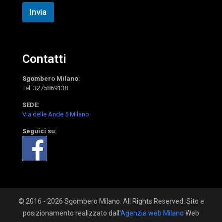
o
e
Invia
l
e
f
o
n
Contatti
o
Sgombero Milano:
Tel:
3275869138
SEDE:
Via delle Ande 5 Milano
Seguici su:
© 2016 - 2026 Sgombero Milano. All Rights Reserved. Sito e
posizionamento realizzato dall'
Agenzia web Milano
Web