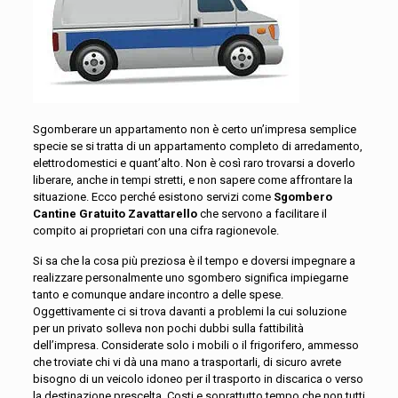
Sgomberare un appartamento non è certo un’impresa semplice
specie se si tratta di un appartamento completo di arredamento,
elettrodomestici e quant’alto. Non è così raro trovarsi a doverlo
liberare, anche in tempi stretti, e non sapere come affrontare la
situazione. Ecco perché esistono servizi come
Sgombero
Cantine Gratuito Zavattarello
che servono a facilitare il
compito ai proprietari con una cifra ragionevole.
Si sa che la cosa più preziosa è il tempo e doversi impegnare a
realizzare personalmente uno sgombero significa impiegarne
tanto e comunque andare incontro a delle spese.
Oggettivamente ci si trova davanti a problemi la cui soluzione
per un privato solleva non pochi dubbi sulla fattibilità
dell’impresa. Considerate solo i mobili o il frigorifero, ammesso
che troviate chi vi dà una mano a trasportarli, di sicuro avrete
bisogno di un veicolo idoneo per il trasporto in discarica o verso
la destinazione prescelta. Costi e soprattutto tempo che non tutti