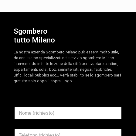
Sgombero
tutto Milano
La nostra azienda Sgombero Milano può esservi molto utile,
da anni siamo specializzati nel servizio sgombero Milano
intervenendo in tutte le zone della città per svuotare cantine,
appartamenti, solai, box, seminterrati, negozi, fabbriche,
uffici, locali pubblici ecc... Verrà stabilito se lo sgombero sarà
gratuito solo dopo il sopralluogo.
N
o
m
e
T
*