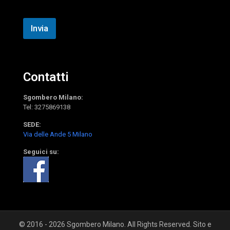
g
i
o
Invia
Contatti
Sgombero Milano:
Tel:
3275869138
SEDE:
Via delle Ande 5 Milano
Seguici su:
© 2016 - 2026 Sgombero Milano. All Rights Reserved. Sito e