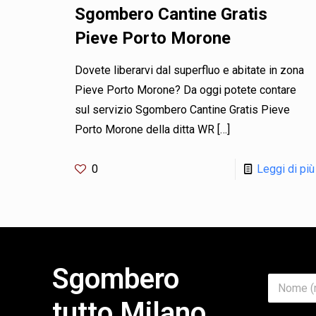
Sgombero Cantine Gratis
Pieve Porto Morone
Dovete liberarvi dal superfluo e abitate in zona
Pieve Porto Morone? Da oggi potete contare
sul servizio Sgombero Cantine Gratis Pieve
Porto Morone della ditta WR
[…]
0
Leggi di più
Sgombero
*
N
O
o
g
tutto Milano
m
g