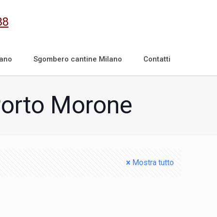
38
lano
Sgombero cantine Milano
Contatti
Porto Morone
Mostra tutto