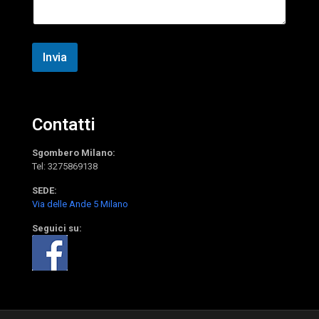
g
g
i
o
Invia
Contatti
Sgombero Milano:
Tel:
3275869138
SEDE:
Via delle Ande 5 Milano
Seguici su: