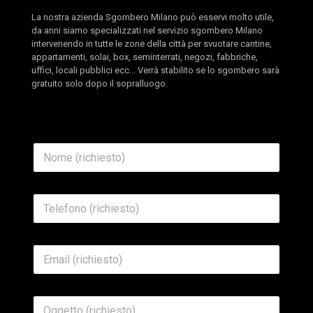
La nostra azienda Sgombero Milano può esservi molto utile,
da anni siamo specializzati nel servizio sgombero Milano
intervenendo in tutte le zone della città per svuotare cantine,
appartamenti, solai, box, seminterrati, negozi, fabbriche,
uffici, locali pubblici ecc... Verrà stabilito se lo sgombero sarà
gratuito solo dopo il sopralluogo.
*
N
O
o
g
m
g
e
e
T
*
t
e
t
l
o
e
M
E
f
e
m
o
s
a
n
s
i
o
a
O
l
*
g