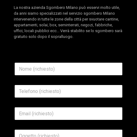
La nostra azienda Sgombero Milano può esservi molto utile,
da anni siamo specializzati nel servizio sgombero Milano
intervenendo in tutte le zone della città per svuotare cantine,
appartamenti, solai, box, seminterrati, negozi, fabbriche,
uffici, locali pubblici ecc... Verrà stabilito se lo sgombero sarà
gratuito solo dopo il sopralluogo.
O
N
g
o
g
m
e
e
t
T
*
t
e
o
l
*
e
*
E
f
T
m
o
e
a
n
l
i
o
e
O
l
*
f