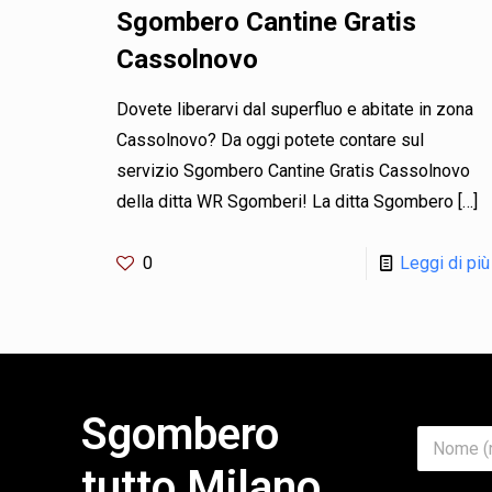
Sgombero Cantine Gratis
Cassolnovo
Dovete liberarvi dal superfluo e abitate in zona
Cassolnovo? Da oggi potete contare sul
servizio Sgombero Cantine Gratis Cassolnovo
della ditta WR Sgomberi! La ditta Sgombero
[…]
0
Leggi di più
Sgombero
N
o
tutto Milano
m