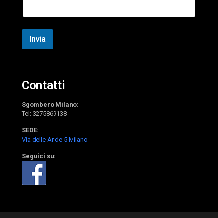
o
g
g
i
o
Invia
Contatti
Sgombero Milano:
Tel:
3275869138
SEDE:
Via delle Ande 5 Milano
Seguici su: