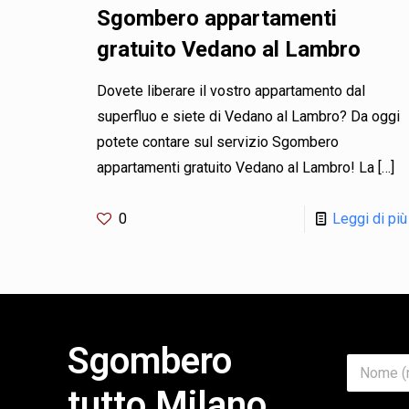
Sgombero appartamenti
gratuito Vedano al Lambro
Dovete liberare il vostro appartamento dal
superfluo e siete di Vedano al Lambro? Da oggi
potete contare sul servizio Sgombero
appartamenti gratuito Vedano al Lambro! La
[…]
0
Leggi di più
Sgombero
O
N
g
o
g
tutto Milano
m
e