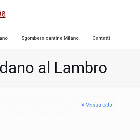
38
lano
Sgombero cantine Milano
Contatti
edano al Lambro
Mostra tutto