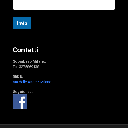
o
g
n
g
o
i
*
o
Invia
O
g
g
e
t
Contatti
t
o
*
Sgombero Milano:
Tel:
3275869138
SEDE:
Via delle Ande 5 Milano
Seguici su: