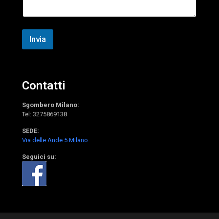
*
g
*
g
i
o
Invia
Contatti
Sgombero Milano:
Tel:
3275869138
SEDE:
Via delle Ande 5 Milano
Seguici su: