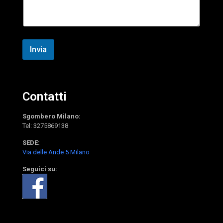
*
a
g
g
i
o
Invia
Contatti
Sgombero Milano:
Tel:
3275869138
SEDE:
Via delle Ande 5 Milano
Seguici su: