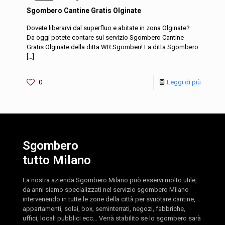
Sgombero Cantine Gratis Olginate
Dovete liberarvi dal superfluo e abitate in zona Olginate?
Da oggi potete contare sul servizio Sgombero Cantine
Gratis Olginate della ditta WR Sgomberi! La ditta Sgombero
[…]
0
Leggi di più
Sgombero
tutto Milano
La nostra azienda Sgombero Milano può esservi molto utile,
da anni siamo specializzati nel servizio sgombero Milano
intervenendo in tutte le zone della città per svuotare cantine,
appartamenti, solai, box, seminterrati, negozi, fabbriche,
uffici, locali pubblici ecc... Verrà stabilito se lo sgombero sarà