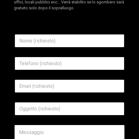
uffici, locali pubblici ecc... Verrà stabilito se lo sgombero sarà
gratuito solo dopo il sopralluogo.
N
o
m
e
T
*
e
l
e
E
f
m
o
a
n
i
o
O
l
*
g
*
g
e
*
M
t
T
e
t
e