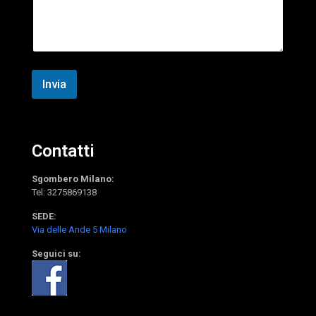
s
o
l
s
*
e
a
f
g
o
g
n
i
o
o
Invia
*
O
g
g
e
Contatti
t
t
o
Sgombero Milano:
*
Tel:
3275869138
E
SEDE:
m
Via delle Ande 5 Milano
a
i
Seguici su:
l