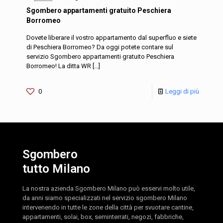
Sgombero appartamenti gratuito Peschiera
Borromeo
Dovete liberare il vostro appartamento dal superfluo e siete
di Peschiera Borromeo? Da oggi potete contare sul
servizio Sgombero appartamenti gratuito Peschiera
Borromeo! La ditta WR
[…]
0
Leggi di più
Sgombero
tutto Milano
La nostra azienda Sgombero Milano può esservi molto utile,
da anni siamo specializzati nel servizio sgombero Milano
intervenendo in tutte le zone della città per svuotare cantine,
appartamenti, solai, box, seminterrati, negozi, fabbriche,