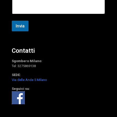
*
l
a
e
g
f
g
o
i
n
o
Invia
o
Contatti
Sgombero Milano:
Tel:
3275869138
SEDE:
Via delle Ande 5 Milano
Seguici su: