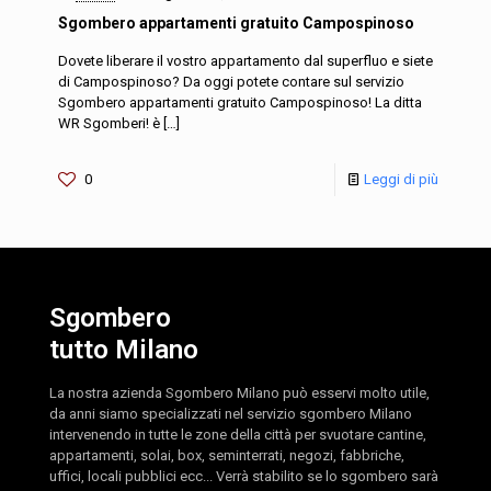
Sgombero appartamenti gratuito Campospinoso
Dovete liberare il vostro appartamento dal superfluo e siete
di Campospinoso? Da oggi potete contare sul servizio
Sgombero appartamenti gratuito Campospinoso! La ditta
WR Sgomberi! è
[…]
0
Leggi di più
Sgombero
tutto Milano
La nostra azienda Sgombero Milano può esservi molto utile,
da anni siamo specializzati nel servizio sgombero Milano
intervenendo in tutte le zone della città per svuotare cantine,
appartamenti, solai, box, seminterrati, negozi, fabbriche,
uffici, locali pubblici ecc... Verrà stabilito se lo sgombero sarà